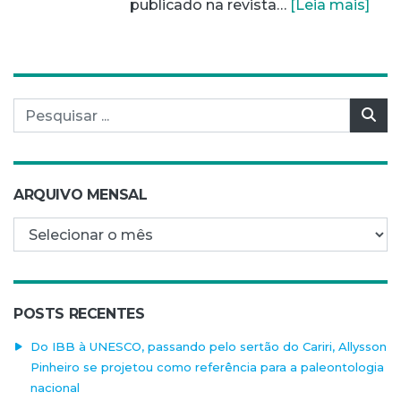
publicado na revista…
[Leia mais]
Pesquisar por:
Pes
ARQUIVO MENSAL
Arquivo mensal
POSTS RECENTES
Do IBB à UNESCO, passando pelo sertão do Cariri, Allysson
Pinheiro se projetou como referência para a paleontologia
nacional