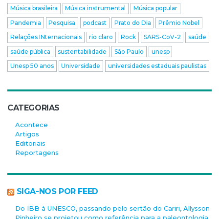
Música brasileira
Música instrumental
Música popular
Pandemia
Pesquisa
podcast
Prato do Dia
Prêmio Nobel
Relações INternacionais
rio claro
Rock
SARS-CoV-2
saúde
saúde pública
sustentabilidade
São Paulo
unesp
Unesp 50 anos
Universidade
universidades estaduais paulistas
CATEGORIAS
Acontece
Artigos
Editoriais
Reportagens
SIGA-NOS POR FEED
Do IBB à UNESCO, passando pelo sertão do Cariri, Allysson
Pinheiro se projetou como referência para a paleontologia