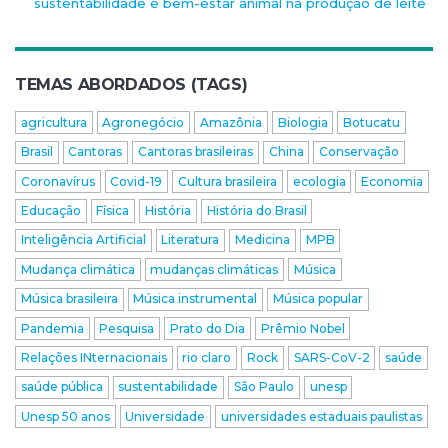
sustentabilidade e bem-estar animal na produção de leite
TEMAS ABORDADOS (TAGS)
agricultura
Agronegócio
Amazônia
Biologia
Botucatu
Brasil
Cantoras
Cantoras brasileiras
China
Conservação
Coronavírus
Covid-19
Cultura brasileira
ecologia
Economia
Educação
Física
História
História do Brasil
Inteligência Artificial
Literatura
Medicina
MPB
Mudança climática
mudanças climáticas
Música
Música brasileira
Música instrumental
Música popular
Pandemia
Pesquisa
Prato do Dia
Prêmio Nobel
Relações INternacionais
rio claro
Rock
SARS-CoV-2
saúde
saúde pública
sustentabilidade
São Paulo
unesp
Unesp 50 anos
Universidade
universidades estaduais paulistas