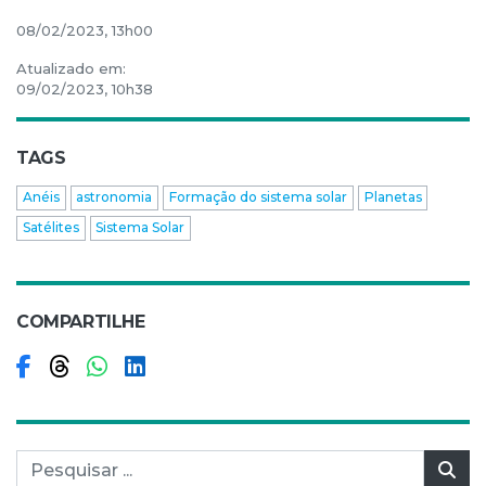
08/02/2023, 13h00
Atualizado em:
09/02/2023, 10h38
TAGS
Anéis
astronomia
Formação do sistema solar
Planetas
Satélites
Sistema Solar
COMPARTILHE
Compartilhar no Facebook
Compartilhar no Threads
Compartilhar no WhatsApp
Compartilhar no LinkedIn
Pesquisar por:
Pes