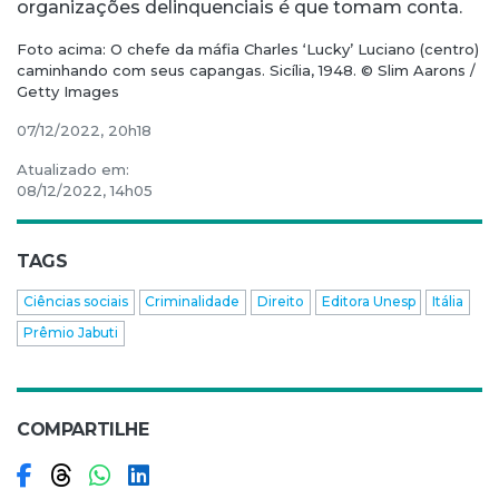
organizações delinquenciais é que tomam conta.
Foto acima: O chefe da máfia Charles ‘Lucky’ Luciano (centro)
caminhando com seus capangas. Sicília, 1948. © Slim Aarons /
Getty Images
07/12/2022, 20h18
Atualizado em:
08/12/2022, 14h05
TAGS
Ciências sociais
Criminalidade
Direito
Editora Unesp
Itália
Prêmio Jabuti
COMPARTILHE
Compartilhar no Facebook
Compartilhar no Threads
Compartilhar no WhatsApp
Compartilhar no LinkedIn