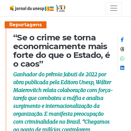
Reportagens
“Se o crime se torna
Co
economicamente mais
Co
forte do que o Estado, é
Co
o caos”
Co
Ganhador do prêmio Jabuti de 2022 por
obra publicada pela Editora Unesp, Wálter
Maierovitch relata colaboração com força-
tarefa que combateu a máfia e analisa
surgimento e internacionalização da
organização. E manifesta preocupação
com criminalidade no Brasil. “Chegamos
ao ponto de milícias controlarem