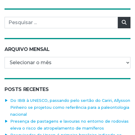
Pesquisar por:
Pes
ARQUIVO MENSAL
Arquivo mensal
POSTS RECENTES
Do IBB à UNESCO, passando pelo sertão do Cariri, Allysson
Pinheiro se projetou como referência para a paleontologia
nacional
Presença de pastagens e lavouras no entorno de rodovias
eleva o risco de atropelamento de mamíferos
Pesquisador da Unesp é primeiro brasileiro indicado ao