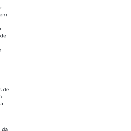
r
zem
o
nde
e
s de
m
 a
a da