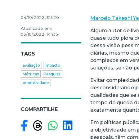
04/10/2022, 12h20
Marcelo Takeshi Y
Atualizado em:
Algum autor de livr
05/10/2022, 14h35
quase tudo piora d
dessa visão pessimi
diárias, mesmo que
TAGS
complexos em versõ
avaliação
impacto
soluções, se não pe
Métricas
Pesquisa
Evitar complexidad
produtividade
desconsiderando pe
qualidades que se e
tempo de queda de 
COMPARTILHE
exatamente quantos
Compartilhar no F
Compartilhar no
Compartilhar
Compartilh
Em políticas públi
a objetividade em 
pessoais, têm com