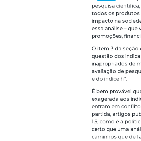
pesquisa científica
todos os produtos
impacto na socieda
essa análise – que 
promoções, financ
O item 3 da seção 
questão dos indica
inapropriados de m
avaliação de pesqui
e do índice h”.
É bem provável qu
exagerada aos indi
entram em conflit
partida, artigos p
1,5, como é a polít
certo que uma análi
caminhos que de fa