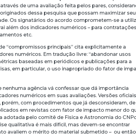
, através de uma avaliação feita pelos pares, considera
 originados dessa pesquisa que possam maximizar seu
de. Os signatários do acordo comprometem-se a utiliz
vai além dos indicadores numéricos – para contratações
iamentos etc.
de “compromissos principais” cita explicitamente a
dores numéricos. Em tradução livre: “abandonar usos
étricas baseadas em periódicos e publicações para a
sas, em particular, o uso inapropriado do fator de imp
e nenhuma agência vá confessar que dá importância
cadores numéricos em suas avaliações. Versões oficiai
o, porém, com procedimentos que já desconsideram, de
ublicados em revistas com fator de impacto menor do q
ica adotada pelo comitê de Física e Astronomia do CNPq
se qualitativa é mais difícil, mas devem-se encontrar
to avaliem o mérito do material submetido – ou então