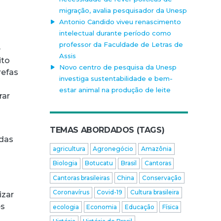
migração, avalia pesquisador da Unesp
Antonio Candido viveu renascimento
intelectual durante período como
professor da Faculdade de Letras de
e
Assis
ito
Novo centro de pesquisa da Unesp
refas
investiga sustentabilidade e bem-
estar animal na produção de leite
rar
TEMAS ABORDADOS (TAGS)
 das
agricultura
Agronegócio
Amazônia
Biologia
Botucatu
Brasil
Cantoras
Cantoras brasileiras
China
Conservação
Coronavírus
Covid-19
Cultura brasileira
izar
es
ecologia
Economia
Educação
Física