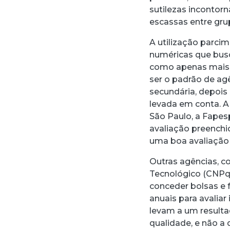
sutilezas incontorn
escassas entre grup
A utilização parci
numéricas que busc
como apenas mais 
ser o padrão de ag
secundária, depois 
levada em conta. A
São Paulo, a Fapes
avaliação preenchi
uma boa avaliação 
Outras agências, c
Tecnológico (CNPq)
conceder bolsas e
anuais para avalia
levam a um resulta
qualidade, e não a