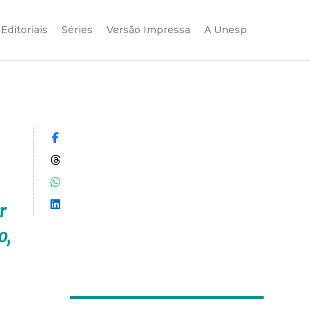
Editoriais
Séries
Versão Impressa
A Unesp
Compartilhar no Facebook
Compartilhar no Threads
Compartilhar no WhatsApp
Compartilhar no LinkedIn
r
o,