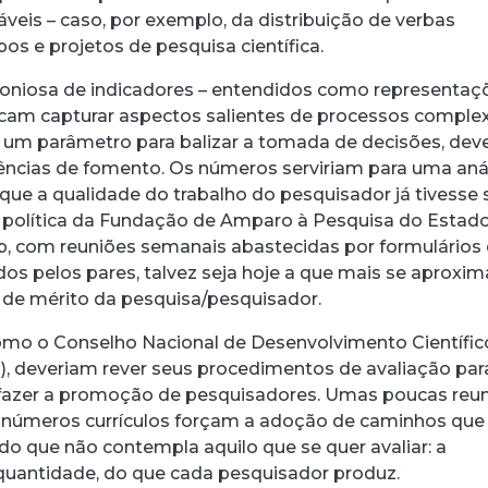
áveis – caso, por exemplo, da distribuição de verbas
os e projetos de pesquisa científica.
moniosa de indicadores – entendidos como representaç
am capturar aspectos salientes de processos complex
um parâmetro para balizar a tomada de decisões, deve
ências de fomento. Os números serviriam para uma aná
que a qualidade do trabalho do pesquisador já tivesse 
 política da Fundação de Amparo à Pesquisa do Estad
p, com reuniões semanais abastecidas por formulários
dos pelos pares, talvez seja hoje a que mais se aproxim
de mérito da pesquisa/pesquisador.
omo o Conselho Nacional de Desenvolvimento Científic
, deveriam rever seus procedimentos de avaliação par
 fazer a promoção de pesquisadores. Umas poucas reu
r inúmeros currículos forçam a adoção de caminhos que
do que não contempla aquilo que se quer avaliar: a
 quantidade, do que cada pesquisador produz.