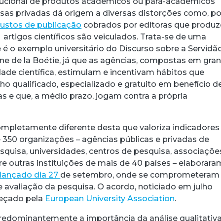
itucional de produtos acadêmicos ou para-acadêmicos
as privadas dá origem a diversas distorções como, po
custos de publicação
cobrados por editoras que produ
artigos científicos são veiculados. Trata-se de uma
 é o exemplo universitário do Discurso sobre a Servidã
nne de la Boétie, já que as agências, compostas em gra
ade científica, estimulam e incentivam hábitos que
ho qualificado, especializado e gratuito em benefício d
 e que, a médio prazo, jogam contra a própria
mpletamente diferente desta que valoriza indicadores
 350 organizações – agências públicas e privadas de
squisa, universidades, centros de pesquisa, associaçõe
re outras instituições de mais de 40 países – elaborara
 lançado dia 27
de setembro, onde se comprometeram
avaliação da pesquisa. O acordo, noticiado em julho
beçado pela
European University Association
.
edominantemente a importância da análise qualitativ