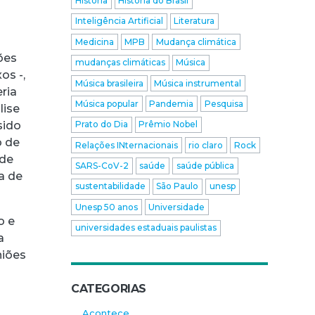
História
História do Brasil
Inteligência Artificial
Literatura
Medicina
MPB
Mudança climática
ões
mudanças climáticas
Música
os -,
Música brasileira
Música instrumental
ria
Música popular
Pandemia
Pesquisa
lise
sido
Prato do Dia
Prêmio Nobel
o de
Relações INternacionais
rio claro
Rock
 de
SARS-CoV-2
saúde
saúde pública
a de
sustentabilidade
São Paulo
unesp
Unesp 50 anos
Universidade
o e
universidades estaduais paulistas
a
niões
CATEGORIAS
Acontece