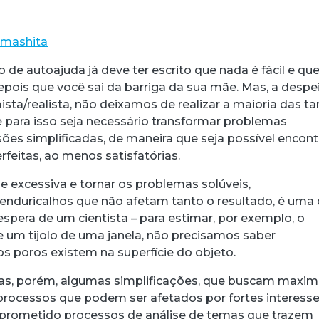
amashita
o de autoajuda já deve ter escrito que nada é fácil e qu
epois que você sai da barriga da sua mãe. Mas, a despe
sta/realista, não deixamos de realizar a maioria das ta
 para isso seja necessário transformar problemas
es simplificadas, de maneira que seja possível encont
rfeitas, ao menos satisfatórias.
e excessiva e tornar os problemas solúveis,
nduricalhos que não afetam tanto o resultado, é uma
spera de um cientista – para estimar, por exemplo, o
um tijolo de uma janela, não precisamos saber
 poros existem na superfície do objeto.
acebook
 Threads
 no WhatsApp
ar no LinkedIn
cas, porém, algumas simplificações, que buscam maxim
processos que podem ser afetados por fortes interess
prometido processos de análise de temas que trazem