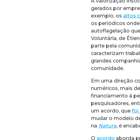
A valorização inst
gerados por empres
exemplo, os
altos 
os periódicos onde 
autoflagelação que
Voluntária, de Étie
parte pela comunid
caracterizam trabal
grandes companhias
comunidade.
Em uma direção co
numéricos, mais de
financiamento à pe
pesquisadores, ent
um acordo, que
foi
mudar o modelo de 
na
Nature
, é enca
O
acordo
aborda pr