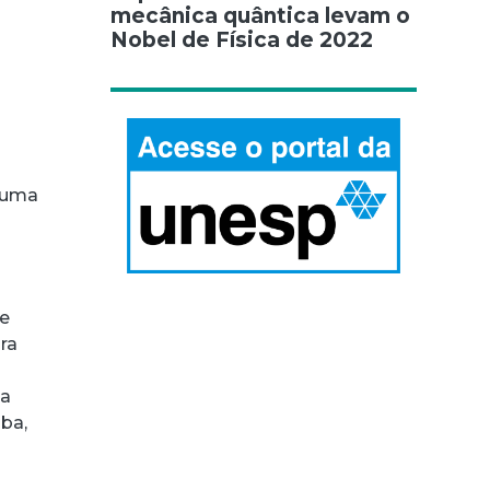
mecânica quântica levam o
Nobel de Física de 2022
é uma
de
ra
 a
ba,