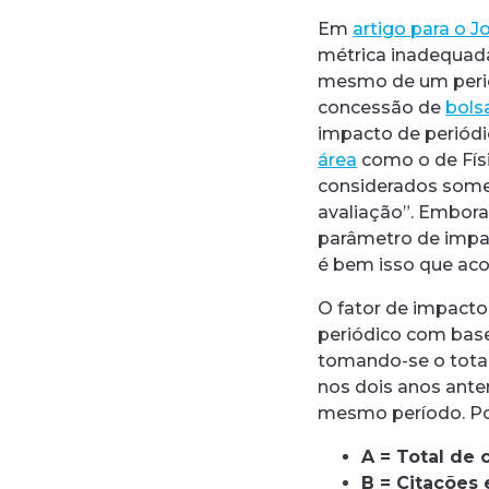
Em
artigo para o J
métrica inadequada 
mesmo de um periód
concessão de
bols
impacto de periódi
área
como o de Fís
considerados somen
avaliação”. Embora
parâmetro de impact
é bem isso que aco
O fator de impacto
periódico com base 
tomando-se o total
nos dois anos ante
mesmo período. Po
A = Total de
B = Citações