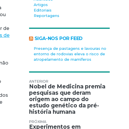
Artigos
a
Editoriais
 ou
Reportagens
r de
s de
SIGA-NOS POR FEED
Presença de pastagens e lavouras no
entorno de rodovias eleva o risco de
atropelamento de mamíferos
 não
o
Navegação de Post
Nobel de Medicina premia
pesquisas que deram
ados
origem ao campo do
e
estudo genético da pré-
história humana
Experimentos em