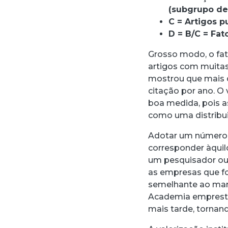
(subgrupo de
C = Artigos p
D = B/C = Fa
Grosso modo, o fa
artigos com muita
mostrou que mais 
citação por ano. O
boa medida, pois a
como uma distribu
Adotar um número,
corresponder àquil
um pesquisador ou 
as empresas que f
semelhante ao man
Academia empresta
mais tarde, tornand