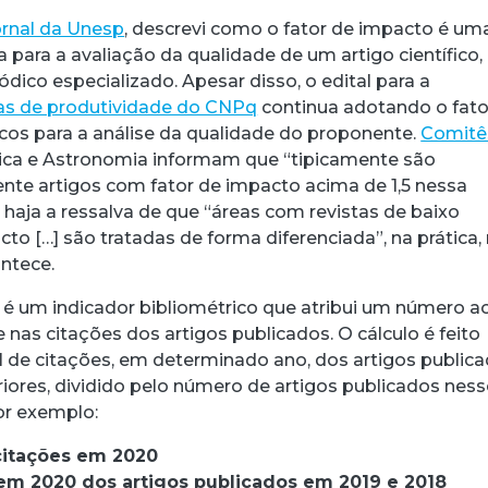
ornal da Unesp
, descrevi como o fator de impacto é um
para a avaliação da qualidade de um artigo científico,
ico especializado. Apesar disso, o edital para a
as de produtividade do CNPq
continua adotando o fato
cos para a análise da qualidade do proponente.
Comitê
ica e Astronomia informam que “tipicamente são
te artigos com fator de impacto acima de 1,5 nessa
 haja a ressalva de que “áreas com revistas de baixo
o […] são tratadas de forma diferenciada”, na prática,
ntece.
 é um indicador bibliométrico que atribui um número a
nas citações dos artigos publicados. O cálculo é feito
 de citações, em determinado ano, dos artigos public
riores, dividido pelo número de artigos publicados ness
r exemplo:
 citações em 2020
 em 2020 dos artigos publicados em 2019 e 2018