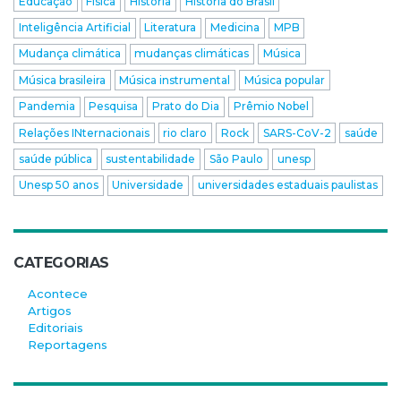
Educação
Física
História
História do Brasil
Inteligência Artificial
Literatura
Medicina
MPB
Mudança climática
mudanças climáticas
Música
Música brasileira
Música instrumental
Música popular
Pandemia
Pesquisa
Prato do Dia
Prêmio Nobel
Relações INternacionais
rio claro
Rock
SARS-CoV-2
saúde
saúde pública
sustentabilidade
São Paulo
unesp
Unesp 50 anos
Universidade
universidades estaduais paulistas
CATEGORIAS
Acontece
Artigos
Editoriais
Reportagens