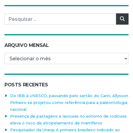
Pesquisar por:
Pes
ARQUIVO MENSAL
Arquivo mensal
POSTS RECENTES
Do IBB à UNESCO, passando pelo sertão do Cariri, Allysson
Pinheiro se projetou como referência para a paleontologia
nacional
Presença de pastagens e lavouras no entorno de rodovias
eleva o risco de atropelamento de mamíferos
Pesquisador da Unesp é primeiro brasileiro indicado ao