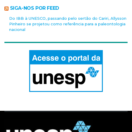
SIGA-NOS POR FEED
Do IBB à UNESCO, passando pelo sertão do Cariri, Allysson
Pinheiro se projetou como referência para a paleontologia
nacional