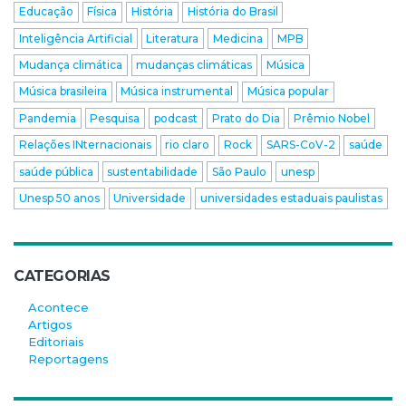
Educação
Física
História
História do Brasil
Inteligência Artificial
Literatura
Medicina
MPB
Mudança climática
mudanças climáticas
Música
Música brasileira
Música instrumental
Música popular
Pandemia
Pesquisa
podcast
Prato do Dia
Prêmio Nobel
Relações INternacionais
rio claro
Rock
SARS-CoV-2
saúde
saúde pública
sustentabilidade
São Paulo
unesp
Unesp 50 anos
Universidade
universidades estaduais paulistas
CATEGORIAS
Acontece
Artigos
Editoriais
Reportagens