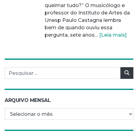
queimar tudo?” O musicólogo e
professor do Instituto de Artes da
Unesp Paulo Castagna lembra
bem de quando ouviu essa
pergunta, sete anos…
[Leia mais]
Pesquisar por:
Pes
ARQUIVO MENSAL
Arquivo mensal