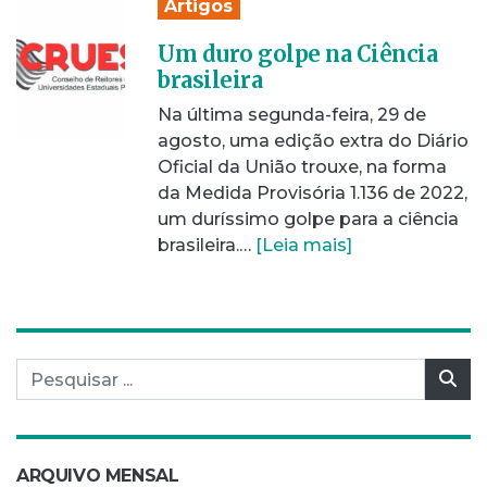
Artigos
Um duro golpe na Ciência
brasileira
Na última segunda-feira, 29 de
agosto, uma edição extra do Diário
Oficial da União trouxe, na forma
da Medida Provisória 1.136 de 2022,
um duríssimo golpe para a ciência
brasileira.…
[Leia mais]
Pesquisar por:
Pes
ARQUIVO MENSAL