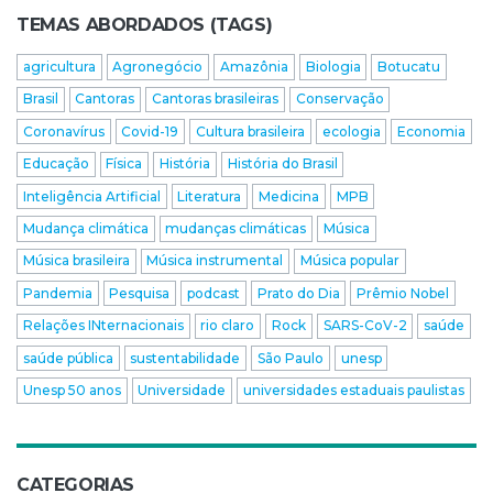
TEMAS ABORDADOS (TAGS)
agricultura
Agronegócio
Amazônia
Biologia
Botucatu
Brasil
Cantoras
Cantoras brasileiras
Conservação
Coronavírus
Covid-19
Cultura brasileira
ecologia
Economia
Educação
Física
História
História do Brasil
Inteligência Artificial
Literatura
Medicina
MPB
Mudança climática
mudanças climáticas
Música
Música brasileira
Música instrumental
Música popular
Pandemia
Pesquisa
podcast
Prato do Dia
Prêmio Nobel
Relações INternacionais
rio claro
Rock
SARS-CoV-2
saúde
saúde pública
sustentabilidade
São Paulo
unesp
Unesp 50 anos
Universidade
universidades estaduais paulistas
CATEGORIAS