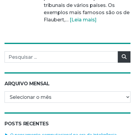
tribunais de vários países. Os
exemplos mais famosos são os de
Flaubert,…
[Leia mais]
Pesquisar por:
Pes
ARQUIVO MENSAL
Arquivo mensal
POSTS RECENTES
O pensamento computacional na era da Inteligência