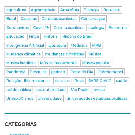
agricultura
Agronegócio
Amazônia
Biologia
Botucatu
Brasil
Cantoras
Cantoras brasileiras
Conservação
Coronavírus
Covid-19
Cultura brasileira
ecologia
Economia
Educação
Física
História
História do Brasil
Inteligência Artificial
Literatura
Medicina
MPB
Mudança climática
mudanças climáticas
Música
Música brasileira
Música instrumental
Música popular
Pandemia
Pesquisa
podcast
Prato do Dia
Prêmio Nobel
Relações INternacionais
rio claro
Rock
SARS-CoV-2
saúde
saúde pública
sustentabilidade
São Paulo
unesp
Unesp 50 anos
Universidade
universidades estaduais paulistas
CATEGORIAS
Acontece