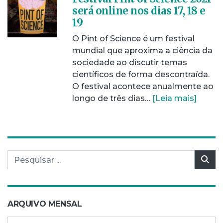
será online nos dias 17, 18 e
19
O Pint of Science é um festival
mundial que aproxima a ciência da
sociedade ao discutir temas
científicos de forma descontraída.
O festival acontece anualmente ao
longo de três dias…
[Leia mais]
Pesquisar por:
Pes
ARQUIVO MENSAL
Arquivo mensal