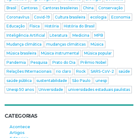
Brasil
Cantoras
Cantoras brasileiras
China
Conservação
Coronavírus
Covid-19
Cultura brasileira
ecologia
Economia
Educação
Física
História
História do Brasil
Inteligência Artificial
Literatura
Medicina
MPB
Mudança climática
mudanças climáticas
Música
Música brasileira
Música instrumental
Música popular
Pandemia
Pesquisa
Prato do Dia
Prêmio Nobel
Relações INternacionais
rio claro
Rock
SARS-CoV-2
saúde
saúde pública
sustentabilidade
São Paulo
unesp
Unesp 50 anos
Universidade
universidades estaduais paulistas
CATEGORIAS
Acontece
Artigos