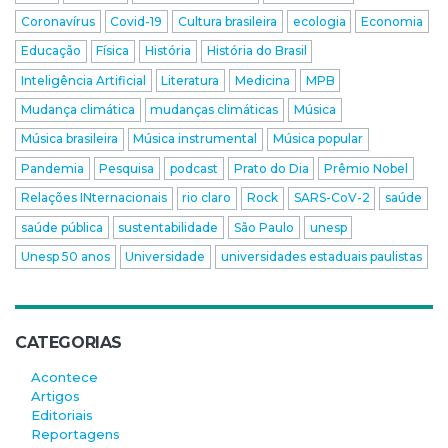
Coronavírus
Covid-19
Cultura brasileira
ecologia
Economia
Educação
Física
História
História do Brasil
Inteligência Artificial
Literatura
Medicina
MPB
Mudança climática
mudanças climáticas
Música
Música brasileira
Música instrumental
Música popular
Pandemia
Pesquisa
podcast
Prato do Dia
Prêmio Nobel
Relações INternacionais
rio claro
Rock
SARS-CoV-2
saúde
saúde pública
sustentabilidade
São Paulo
unesp
Unesp 50 anos
Universidade
universidades estaduais paulistas
CATEGORIAS
Acontece
Artigos
Editoriais
Reportagens