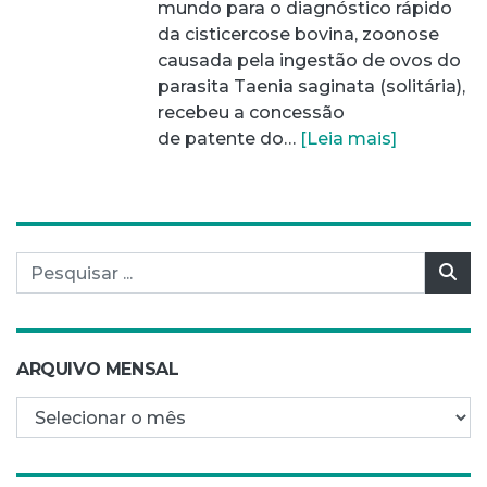
mundo para o diagnóstico rápido
da cisticercose bovina, zoonose
causada pela ingestão de ovos do
parasita Taenia saginata (solitária),
recebeu a concessão
de patente do…
[Leia mais]
Pesquisar por:
Pes
ARQUIVO MENSAL
Arquivo mensal