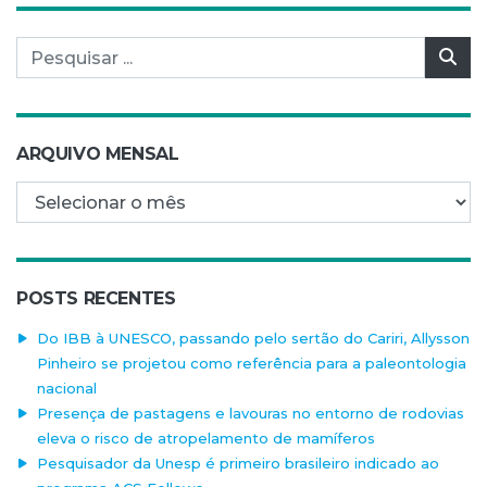
Pesquisar por:
Pes
ARQUIVO MENSAL
Arquivo mensal
POSTS RECENTES
Do IBB à UNESCO, passando pelo sertão do Cariri, Allysson
Pinheiro se projetou como referência para a paleontologia
nacional
Presença de pastagens e lavouras no entorno de rodovias
eleva o risco de atropelamento de mamíferos
Pesquisador da Unesp é primeiro brasileiro indicado ao