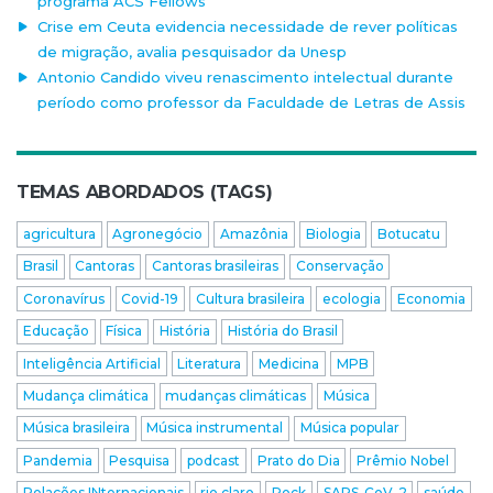
programa ACS Fellows
Crise em Ceuta evidencia necessidade de rever políticas
de migração, avalia pesquisador da Unesp
Antonio Candido viveu renascimento intelectual durante
período como professor da Faculdade de Letras de Assis
TEMAS ABORDADOS (TAGS)
agricultura
Agronegócio
Amazônia
Biologia
Botucatu
Brasil
Cantoras
Cantoras brasileiras
Conservação
Coronavírus
Covid-19
Cultura brasileira
ecologia
Economia
Educação
Física
História
História do Brasil
Inteligência Artificial
Literatura
Medicina
MPB
Mudança climática
mudanças climáticas
Música
Música brasileira
Música instrumental
Música popular
Pandemia
Pesquisa
podcast
Prato do Dia
Prêmio Nobel
Relações INternacionais
rio claro
Rock
SARS-CoV-2
saúde