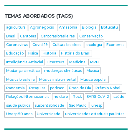
TEMAS ABORDADOS (TAGS)
agricultura
Agronegócio
Amazônia
Biologia
Botucatu
Brasil
Cantoras
Cantoras brasileiras
Conservação
Coronavírus
Covid-19
Cultura brasileira
ecologia
Economia
Educação
Física
História
História do Brasil
Inteligência Artificial
Literatura
Medicina
MPB
Mudança climática
mudanças climáticas
Música
Música brasileira
Música instrumental
Música popular
Pandemia
Pesquisa
podcast
Prato do Dia
Prêmio Nobel
Relações INternacionais
rio claro
Rock
SARS-CoV-2
saúde
saúde pública
sustentabilidade
São Paulo
unesp
Unesp 50 anos
Universidade
universidades estaduais paulistas