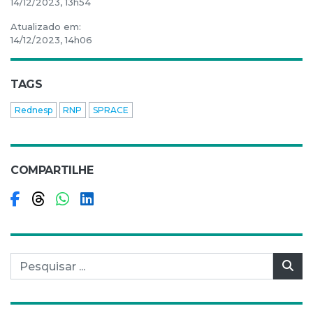
14/12/2023, 13h54
Atualizado em:
14/12/2023, 14h06
TAGS
Rednesp
RNP
SPRACE
COMPARTILHE
Compartilhar no Facebook
Compartilhar no Threads
Compartilhar no WhatsApp
Compartilhar no LinkedIn
Pesquisar por:
Pes