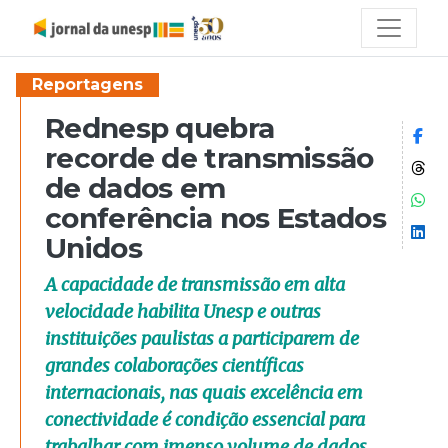
Reportagens
Rednesp quebra
Co
recorde de transmissão
Co
de dados em
Co
conferência nos Estados
Co
Unidos
A capacidade de transmissão em alta
velocidade habilita Unesp e outras
instituições paulistas a participarem de
grandes colaborações científicas
internacionais, nas quais excelência em
conectividade é condição essencial para
trabalhar com imenso volume de dados