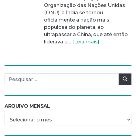
Organização das Nações Unidas
(ONU), a Índia se tornou
oficialmente a nação mais
populosa do planeta, ao
ultrapassar a China, que até então
liderava o…
[Leia mais]
Pesquisar por:
Pes
ARQUIVO MENSAL
Arquivo mensal