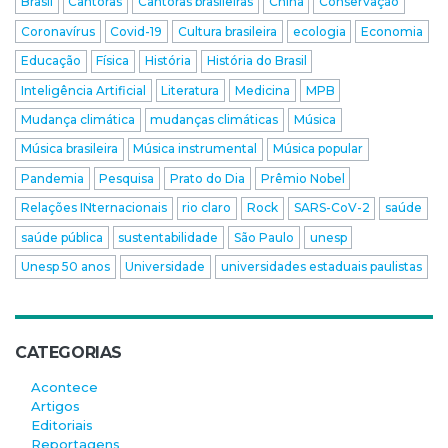
Brasil
Cantoras
Cantoras brasileiras
China
Conservação
Coronavírus
Covid-19
Cultura brasileira
ecologia
Economia
Educação
Física
História
História do Brasil
Inteligência Artificial
Literatura
Medicina
MPB
Mudança climática
mudanças climáticas
Música
Música brasileira
Música instrumental
Música popular
Pandemia
Pesquisa
Prato do Dia
Prêmio Nobel
Relações INternacionais
rio claro
Rock
SARS-CoV-2
saúde
saúde pública
sustentabilidade
São Paulo
unesp
Unesp 50 anos
Universidade
universidades estaduais paulistas
CATEGORIAS
Acontece
Artigos
Editoriais
Reportagens