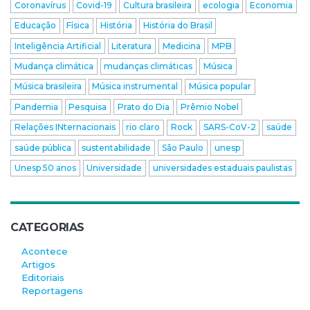
Coronavírus
Covid-19
Cultura brasileira
ecologia
Economia
Educação
Física
História
História do Brasil
Inteligência Artificial
Literatura
Medicina
MPB
Mudança climática
mudanças climáticas
Música
Música brasileira
Música instrumental
Música popular
Pandemia
Pesquisa
Prato do Dia
Prêmio Nobel
Relações INternacionais
rio claro
Rock
SARS-CoV-2
saúde
saúde pública
sustentabilidade
São Paulo
unesp
Unesp 50 anos
Universidade
universidades estaduais paulistas
CATEGORIAS
Acontece
Artigos
Editoriais
Reportagens