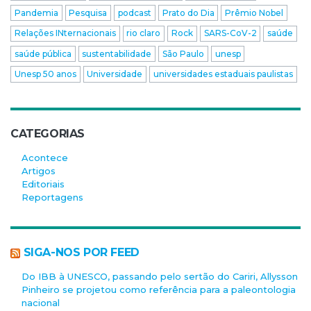
Pandemia
Pesquisa
podcast
Prato do Dia
Prêmio Nobel
Relações INternacionais
rio claro
Rock
SARS-CoV-2
saúde
saúde pública
sustentabilidade
São Paulo
unesp
Unesp 50 anos
Universidade
universidades estaduais paulistas
CATEGORIAS
Acontece
Artigos
Editoriais
Reportagens
SIGA-NOS POR FEED
Do IBB à UNESCO, passando pelo sertão do Cariri, Allysson
Pinheiro se projetou como referência para a paleontologia
nacional