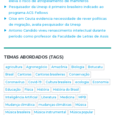
eleva o risco de atropelamento de mamíferos
Pesquisador da Unesp é primeiro brasileiro indicado ao
programa ACS Fellows
Crise em Ceuta evidencia necessidade de rever políticas
de migração, avalia pesquisador da Unesp
Antonio Candido viveu renascimento intelectual durante
período como professor da Faculdade de Letras de Assis
TEMAS ABORDADOS (TAGS)
agricultura
Agronegócio
Amazônia
Biologia
Botucatu
Brasil
Cantoras
Cantoras brasileiras
Conservação
Coronavírus
Covid-19
Cultura brasileira
ecologia
Economia
Educação
Física
História
História do Brasil
Inteligência Artificial
Literatura
Medicina
MPB
Mudança climática
mudanças climáticas
Música
Música brasileira
Música instrumental
Música popular