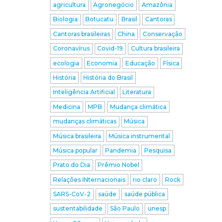
agricultura
Agronegócio
Amazônia
Biologia
Botucatu
Brasil
Cantoras
Cantoras brasileiras
China
Conservação
Coronavírus
Covid-19
Cultura brasileira
ecologia
Economia
Educação
Física
História
História do Brasil
Inteligência Artificial
Literatura
Medicina
MPB
Mudança climática
mudanças climáticas
Música
Música brasileira
Música instrumental
Música popular
Pandemia
Pesquisa
Prato do Dia
Prêmio Nobel
Relações INternacionais
rio claro
Rock
SARS-CoV-2
saúde
saúde pública
sustentabilidade
São Paulo
unesp