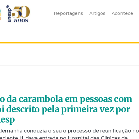
Reportagens
Artigos
Acontece
co da carambola em pessoas com
i descrito pela primeira vez por
nesp
lemanha conduzia o seu o processo de reunificação no
paciente H. dava entrada no Hospital das Clínicas da