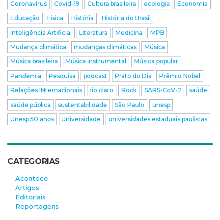
Coronavírus
Covid-19
Cultura brasileira
ecologia
Economia
Educação
Física
História
História do Brasil
Inteligência Artificial
Literatura
Medicina
MPB
Mudança climática
mudanças climáticas
Música
Música brasileira
Música instrumental
Música popular
Pandemia
Pesquisa
podcast
Prato do Dia
Prêmio Nobel
Relações INternacionais
rio claro
Rock
SARS-CoV-2
saúde
saúde pública
sustentabilidade
São Paulo
unesp
Unesp 50 anos
Universidade
universidades estaduais paulistas
CATEGORIAS
Acontece
Artigos
Editoriais
Reportagens