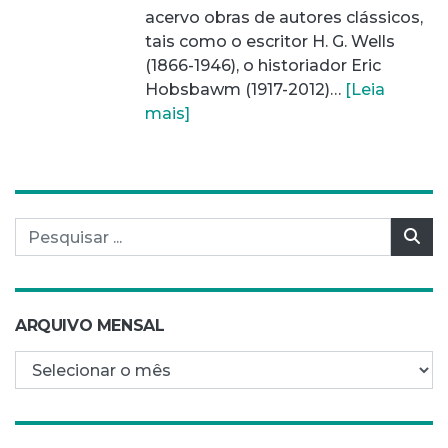
acervo obras de autores clássicos,
tais como o escritor H. G. Wells
(1866-1946), o historiador Eric
Hobsbawm (1917-2012)…
[Leia
mais]
Pesquisar por:
Pes
ARQUIVO MENSAL
Arquivo mensal