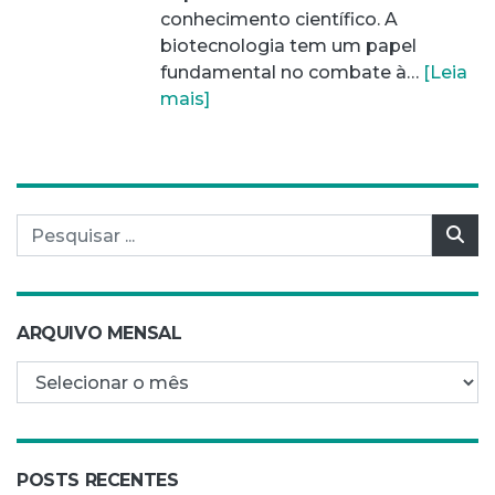
conhecimento científico. A
biotecnologia tem um papel
fundamental no combate à…
[Leia
mais]
Pesquisar por:
Pes
ARQUIVO MENSAL
Arquivo mensal
POSTS RECENTES