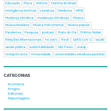
Educação
Física
História
História do Brasil
Inteligência Artificial
Literatura
Medicina
MPB
Mudança climática
mudanças climáticas
Música
Música brasileira
Música instrumental
Música popular
Pandemia
Pesquisa
podcast
Prato do Dia
Prêmio Nobel
Relações INternacionais
rio claro
Rock
SARS-CoV-2
saúde
saúde pública
sustentabilidade
São Paulo
unesp
Unesp 50 anos
Universidade
universidades estaduais paulistas
CATEGORIAS
Acontece
Artigos
Editoriais
Reportagens