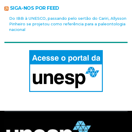
SIGA-NOS POR FEED
Do IBB à UNESCO, passando pelo sertão do Cariri, Allysson
Pinheiro se projetou como referência para a paleontologia
nacional