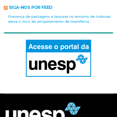
SIGA-NOS POR FEED
Presença de pastagens e lavouras no entorno de rodovias
eleva o risco de atropelamento de mamíferos