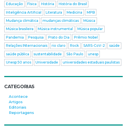
Educação
Física
História
História do Brasil
Inteligência Artificial
Literatura
Medicina
MPB
Mudança climática
mudanças climáticas
Música
Música brasileira
Música instrumental
Música popular
Pandemia
Pesquisa
Prato do Dia
Prêmio Nobel
Relações INternacionais
rio claro
Rock
SARS-CoV-2
saúde
saúde pública
sustentabilidade
São Paulo
unesp
Unesp 50 anos
Universidade
universidades estaduais paulistas
CATEGORIAS
Acontece
Artigos
Editoriais
Reportagens