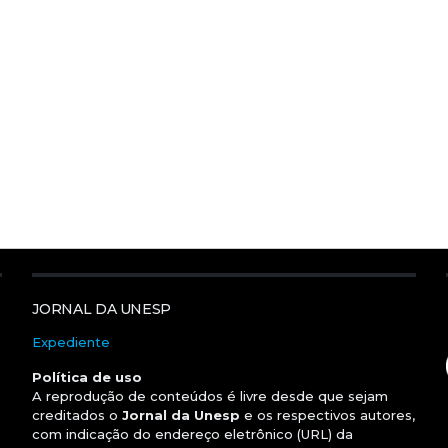
JORNAL DA UNESP
Expediente
Política de uso
A reprodução de conteúdos é livre desde que sejam
creditados o
Jornal da Unesp
e os respectivos autores,
com indicação do endereço eletrônico (URL) da