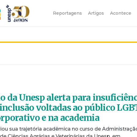
Reportagens
Artigos
Acontece
 da Unesp alerta para insuficiên
e inclusão voltadas ao público LGB
rporativo e na academia
niciou sua trajetória acadêmica no curso de Administraçã
e Ciências Agrárias e Veterinárias da Unesp, em