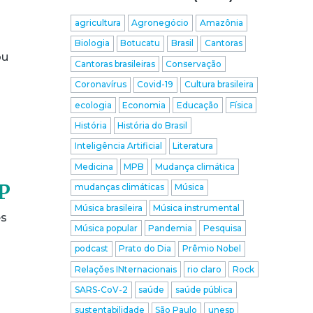
agricultura
Agronegócio
Amazônia
Biologia
Botucatu
Brasil
Cantoras
ou
Cantoras brasileiras
Conservação
Coronavírus
Covid-19
Cultura brasileira
ecologia
Economia
Educação
Física
História
História do Brasil
Inteligência Artificial
Literatura
Medicina
MPB
Mudança climática
P
mudanças climáticas
Música
Música brasileira
Música instrumental
es
Música popular
Pandemia
Pesquisa
podcast
Prato do Dia
Prêmio Nobel
Relações INternacionais
rio claro
Rock
SARS-CoV-2
saúde
saúde pública
sustentabilidade
São Paulo
unesp