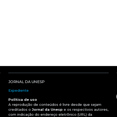
JORNAL DA UNESP
Expediente
Política de uso
A reprodução de conteúdos é livre desde que sejam
creditados o
Jornal da Unesp
e os respectivos autores,
com indicação do endereço eletrônico (URL) da