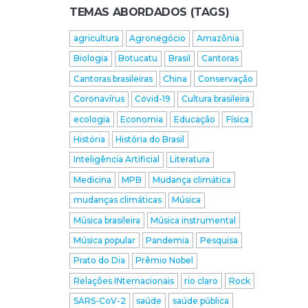
TEMAS ABORDADOS (TAGS)
agricultura
Agronegócio
Amazônia
Biologia
Botucatu
Brasil
Cantoras
Cantoras brasileiras
China
Conservação
Coronavírus
Covid-19
Cultura brasileira
ecologia
Economia
Educação
Física
História
História do Brasil
Inteligência Artificial
Literatura
Medicina
MPB
Mudança climática
mudanças climáticas
Música
Música brasileira
Música instrumental
Música popular
Pandemia
Pesquisa
Prato do Dia
Prêmio Nobel
Relações INternacionais
rio claro
Rock
SARS-CoV-2
saúde
saúde pública