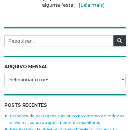
alguma festa.…
[Leia mais]
Pesquisar por:
Pes
ARQUIVO MENSAL
Arquivo mensal
POSTS RECENTES
Presença de pastagens e lavouras no entorno de rodovias
eleva o risco de atropelamento de mamíferos
Pesquisador da Unesp é primeiro brasileiro indicado ao