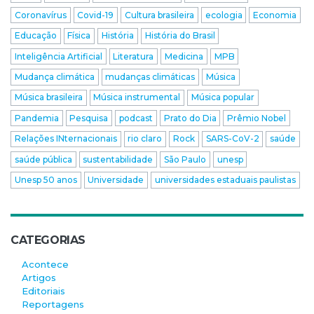
Coronavírus
Covid-19
Cultura brasileira
ecologia
Economia
Educação
Física
História
História do Brasil
Inteligência Artificial
Literatura
Medicina
MPB
Mudança climática
mudanças climáticas
Música
Música brasileira
Música instrumental
Música popular
Pandemia
Pesquisa
podcast
Prato do Dia
Prêmio Nobel
Relações INternacionais
rio claro
Rock
SARS-CoV-2
saúde
saúde pública
sustentabilidade
São Paulo
unesp
Unesp 50 anos
Universidade
universidades estaduais paulistas
CATEGORIAS
Acontece
Artigos
Editoriais
Reportagens