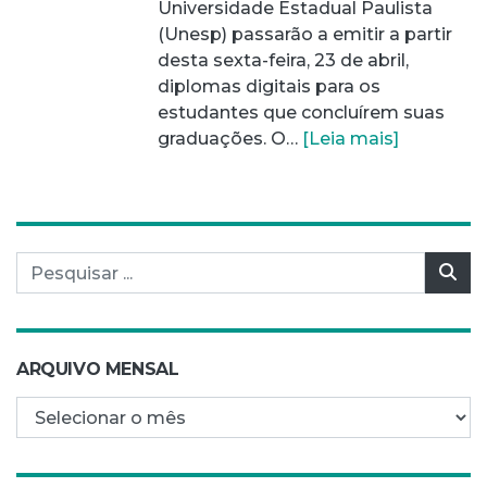
Universidade Estadual Paulista
(Unesp) passarão a emitir a partir
desta sexta-feira, 23 de abril,
diplomas digitais para os
estudantes que concluírem suas
graduações. O…
[Leia mais]
Pesquisar por:
Pes
ARQUIVO MENSAL
Arquivo mensal