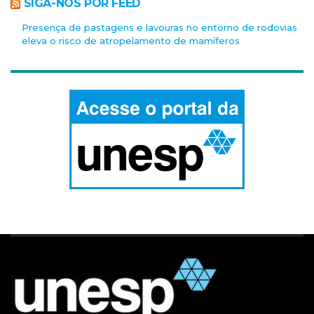
SIGA-NOS POR FEED
Presença de pastagens e lavouras no entorno de rodovias
eleva o risco de atropelamento de mamíferos