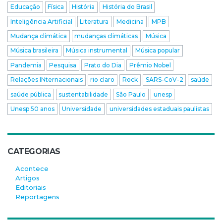
Educação
Física
História
História do Brasil
Inteligência Artificial
Literatura
Medicina
MPB
Mudança climática
mudanças climáticas
Música
Música brasileira
Música instrumental
Música popular
Pandemia
Pesquisa
Prato do Dia
Prêmio Nobel
Relações INternacionais
rio claro
Rock
SARS-CoV-2
saúde
saúde pública
sustentabilidade
São Paulo
unesp
Unesp 50 anos
Universidade
universidades estaduais paulistas
CATEGORIAS
Acontece
Artigos
Editoriais
Reportagens