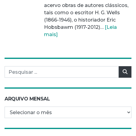
acervo obras de autores clássicos,
tais como o escritor H. G. Wells
(1866-1946), o historiador Eric
Hobsbawm (1917-2012)…
[Leia
mais]
Pesquisar por:
Pes
ARQUIVO MENSAL
Arquivo mensal