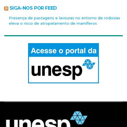
SIGA-NOS POR FEED
Presença de pastagens e lavouras no entorno de rodovias
eleva o risco de atropelamento de mamíferos