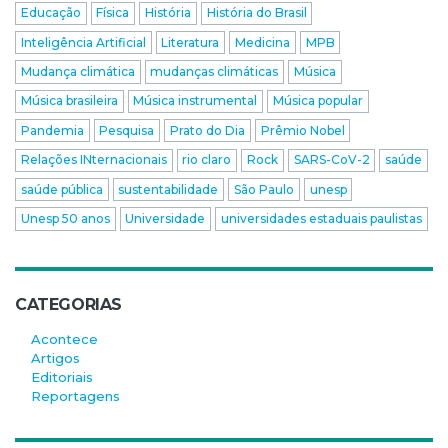
Educação
Física
História
História do Brasil
Inteligência Artificial
Literatura
Medicina
MPB
Mudança climática
mudanças climáticas
Música
Música brasileira
Música instrumental
Música popular
Pandemia
Pesquisa
Prato do Dia
Prêmio Nobel
Relações INternacionais
rio claro
Rock
SARS-CoV-2
saúde
saúde pública
sustentabilidade
São Paulo
unesp
Unesp 50 anos
Universidade
universidades estaduais paulistas
CATEGORIAS
Acontece
Artigos
Editoriais
Reportagens