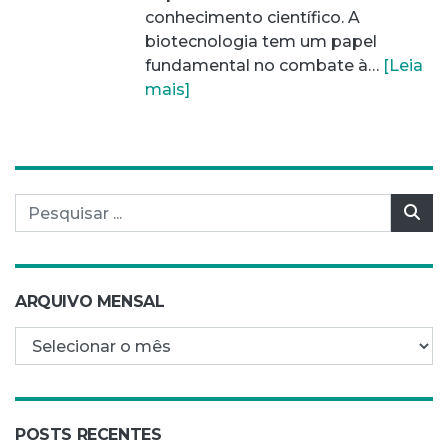
conhecimento científico. A
biotecnologia tem um papel
fundamental no combate à…
[Leia
mais]
Pesquisar por:
Pes
ARQUIVO MENSAL
Arquivo mensal
POSTS RECENTES