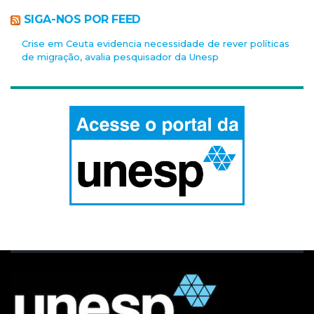
SIGA-NOS POR FEED
Crise em Ceuta evidencia necessidade de rever políticas
de migração, avalia pesquisador da Unesp