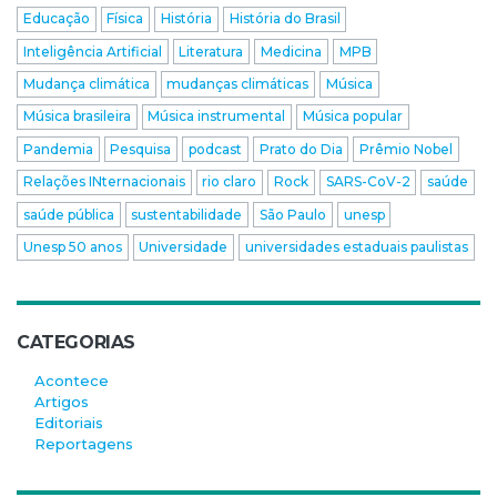
Educação
Física
História
História do Brasil
Inteligência Artificial
Literatura
Medicina
MPB
Mudança climática
mudanças climáticas
Música
Música brasileira
Música instrumental
Música popular
Pandemia
Pesquisa
podcast
Prato do Dia
Prêmio Nobel
Relações INternacionais
rio claro
Rock
SARS-CoV-2
saúde
saúde pública
sustentabilidade
São Paulo
unesp
Unesp 50 anos
Universidade
universidades estaduais paulistas
CATEGORIAS
Acontece
Artigos
Editoriais
Reportagens