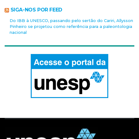
SIGA-NOS POR FEED
Do IBB à UNESCO, passando pelo sertão do Cariri, Allysson
Pinheiro se projetou como referência para a paleontologia
nacional