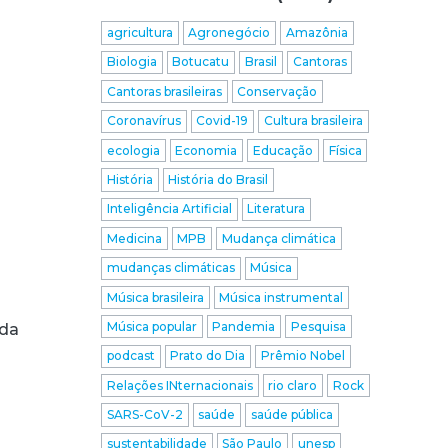
agricultura
Agronegócio
Amazônia
Biologia
Botucatu
Brasil
Cantoras
Cantoras brasileiras
Conservação
Coronavírus
Covid-19
Cultura brasileira
ecologia
Economia
Educação
Física
História
História do Brasil
Inteligência Artificial
Literatura
Medicina
MPB
Mudança climática
mudanças climáticas
Música
Música brasileira
Música instrumental
Música popular
Pandemia
Pesquisa
 da
podcast
Prato do Dia
Prêmio Nobel
Relações INternacionais
rio claro
Rock
SARS-CoV-2
saúde
saúde pública
sustentabilidade
São Paulo
unesp