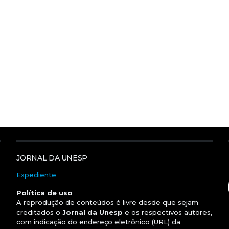
JORNAL DA UNESP
Expediente
Política de uso
A reprodução de conteúdos é livre desde que sejam
creditados o
Jornal da Unesp
e os respectivos autores,
com indicação do endereço eletrônico (URL) da