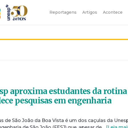
Reportagens
Artigos
Acontece
p aproxima estudantes da rotina
alece pesquisas em engenharia
s de São João da Boa Vista é um dos caçulas da Unesp
ngenharia de São João (FESJ) que, apesar de…
[Leia mai