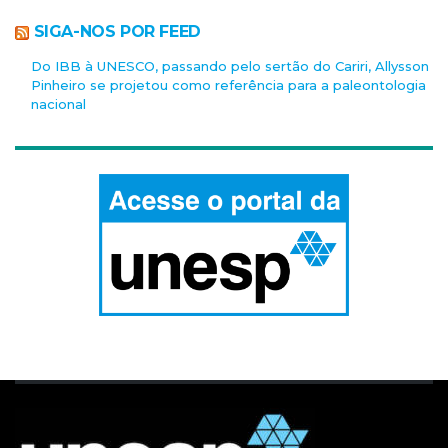
SIGA-NOS POR FEED
Do IBB à UNESCO, passando pelo sertão do Cariri, Allysson
Pinheiro se projetou como referência para a paleontologia
nacional