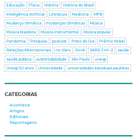
Educação
Física
História
História do Brasil
Inteligência Artificial
Literatura
Medicina
MPB
Mudança climática
mudanças climáticas
Música
Música brasileira
Música instrumental
Música popular
Pandemia
Pesquisa
podcast
Prato do Dia
Prêmio Nobel
Relações INternacionais
rio claro
Rock
SARS-CoV-2
saúde
saúde pública
sustentabilidade
São Paulo
unesp
Unesp 50 anos
Universidade
universidades estaduais paulistas
CATEGORIAS
Acontece
Artigos
Editoriais
Reportagens