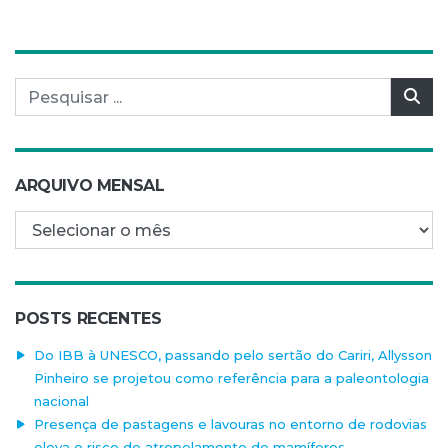
Pesquisar por:
Pes
ARQUIVO MENSAL
Arquivo mensal
POSTS RECENTES
Do IBB à UNESCO, passando pelo sertão do Cariri, Allysson
Pinheiro se projetou como referência para a paleontologia
nacional
Presença de pastagens e lavouras no entorno de rodovias
eleva o risco de atropelamento de mamíferos