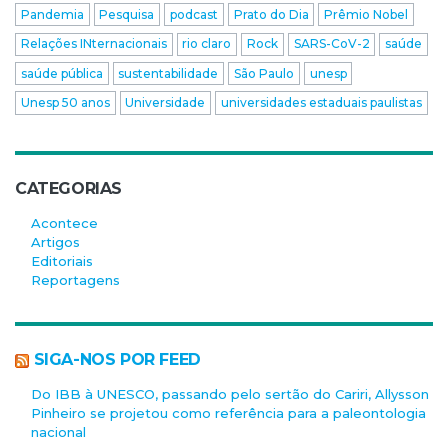
Pandemia
Pesquisa
podcast
Prato do Dia
Prêmio Nobel
Relações INternacionais
rio claro
Rock
SARS-CoV-2
saúde
saúde pública
sustentabilidade
São Paulo
unesp
Unesp 50 anos
Universidade
universidades estaduais paulistas
CATEGORIAS
Acontece
Artigos
Editoriais
Reportagens
SIGA-NOS POR FEED
Do IBB à UNESCO, passando pelo sertão do Cariri, Allysson
Pinheiro se projetou como referência para a paleontologia
nacional