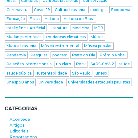
Brasil
Cantoras
Cantoras brasileiras
Conservação
Coronavírus
Covid-19
Cultura brasileira
ecologia
Economia
Educação
Física
História
História do Brasil
Inteligência Artificial
Literatura
Medicina
MPB
Mudança climática
mudanças climáticas
Música
Música brasileira
Música instrumental
Música popular
Pandemia
Pesquisa
podcast
Prato do Dia
Prêmio Nobel
Relações INternacionais
rio claro
Rock
SARS-CoV-2
saúde
saúde pública
sustentabilidade
São Paulo
unesp
Unesp 50 anos
Universidade
universidades estaduais paulistas
CATEGORIAS
Acontece
Artigos
Editoriais
Reportagens