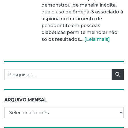
demonstrou, de maneira inédita,
que o uso de ômega-3 associado à
aspirina no tratamento de
periodontite em pessoas
diabéticas permite melhorar não
só os resultados…
[Leia mais]
Pesquisar por:
Pes
ARQUIVO MENSAL
Arquivo mensal