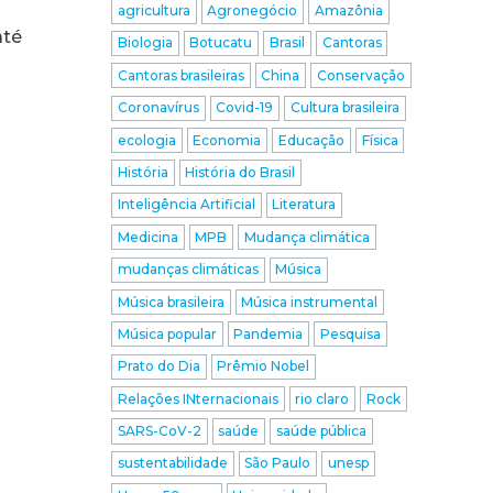
agricultura
Agronegócio
Amazônia
até
Biologia
Botucatu
Brasil
Cantoras
Cantoras brasileiras
China
Conservação
Coronavírus
Covid-19
Cultura brasileira
ecologia
Economia
Educação
Física
História
História do Brasil
Inteligência Artificial
Literatura
Medicina
MPB
Mudança climática
mudanças climáticas
Música
Música brasileira
Música instrumental
Música popular
Pandemia
Pesquisa
Prato do Dia
Prêmio Nobel
Relações INternacionais
rio claro
Rock
SARS-CoV-2
saúde
saúde pública
sustentabilidade
São Paulo
unesp