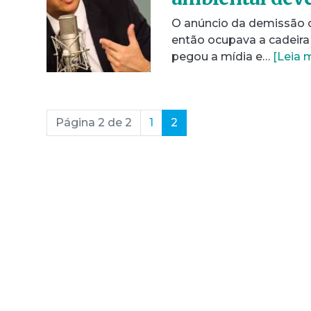
O anúncio da demissão on
então ocupava a cadeira
pegou a mídia e…
[Leia 
(current)
Página 2 de 2
1
2