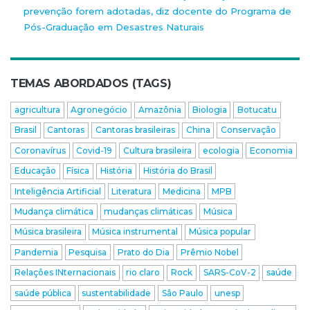
prevenção forem adotadas, diz docente do Programa de
Pós-Graduação em Desastres Naturais
TEMAS ABORDADOS (TAGS)
agricultura
Agronegócio
Amazônia
Biologia
Botucatu
Brasil
Cantoras
Cantoras brasileiras
China
Conservação
Coronavírus
Covid-19
Cultura brasileira
ecologia
Economia
Educação
Física
História
História do Brasil
Inteligência Artificial
Literatura
Medicina
MPB
Mudança climática
mudanças climáticas
Música
Música brasileira
Música instrumental
Música popular
Pandemia
Pesquisa
Prato do Dia
Prêmio Nobel
Relações INternacionais
rio claro
Rock
SARS-CoV-2
saúde
saúde pública
sustentabilidade
São Paulo
unesp