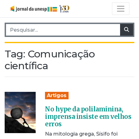
Pesquisar por:
Pes
Tag:
Comunicação
científica
Artigos
No hype da polilaminina,
imprensa insiste em velhos
erros
Na mitologia grega, Sísifo foi