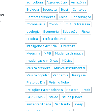
agricultura
Agronegócio
Amazônia
Biologia
Botucatu
Brasil
Cantoras
mas
Cantoras brasileiras
China
Conservação
a
Coronavírus
Covid-19
Cultura brasileira
ecologia
Economia
Educação
Física
História
História do Brasil
Inteligência Artificial
Literatura
Medicina
MPB
Mudança climática
mudanças climáticas
Música
Música brasileira
Música instrumental
Música popular
Pandemia
Pesquisa
Prato do Dia
Prêmio Nobel
Relações INternacionais
rio claro
Rock
SARS-CoV-2
saúde
saúde pública
sustentabilidade
São Paulo
unesp