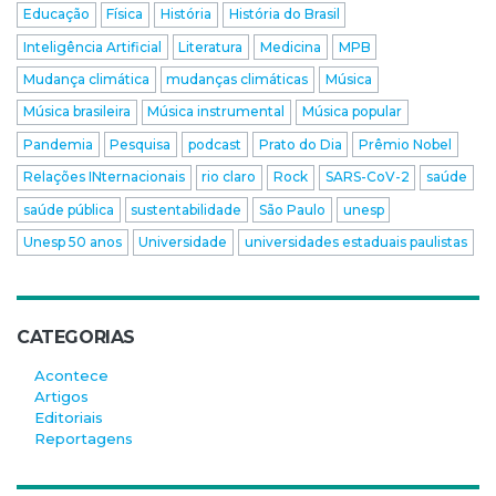
Educação
Física
História
História do Brasil
Inteligência Artificial
Literatura
Medicina
MPB
Mudança climática
mudanças climáticas
Música
Música brasileira
Música instrumental
Música popular
Pandemia
Pesquisa
podcast
Prato do Dia
Prêmio Nobel
Relações INternacionais
rio claro
Rock
SARS-CoV-2
saúde
saúde pública
sustentabilidade
São Paulo
unesp
Unesp 50 anos
Universidade
universidades estaduais paulistas
CATEGORIAS
Acontece
Artigos
Editoriais
Reportagens