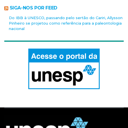
SIGA-NOS POR FEED
Do IBB à UNESCO, passando pelo sertão do Cariri, Allysson
Pinheiro se projetou como referência para a paleontologia
nacional