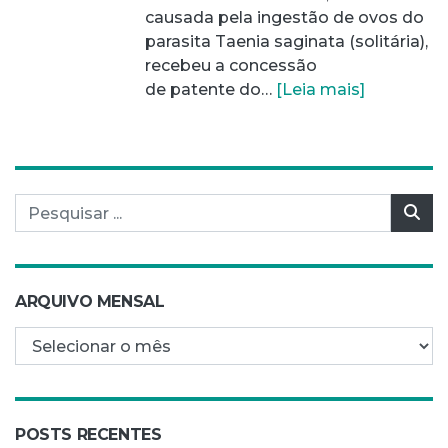
causada pela ingestão de ovos do
parasita Taenia saginata (solitária),
recebeu a concessão
de patente do…
[Leia mais]
Pesquisar por:
Pes
ARQUIVO MENSAL
Arquivo mensal
POSTS RECENTES