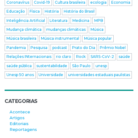
Coronavírus
Covid-19
Cultura brasileira
ecologia
Economia
Educação
Física
História
História do Brasil
Inteligência Artificial
Literatura
Medicina
MPB
Mudança climática
mudanças climáticas
Música
Música brasileira
Música instrumental
Música popular
Pandemia
Pesquisa
podcast
Prato do Dia
Prêmio Nobel
Relações INternacionais
rio claro
Rock
SARS-CoV-2
saúde
saúde pública
sustentabilidade
São Paulo
unesp
Unesp 50 anos
Universidade
universidades estaduais paulistas
CATEGORIAS
Acontece
Artigos
Editoriais
Reportagens