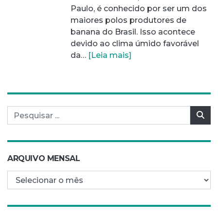
Paulo, é conhecido por ser um dos
maiores polos produtores de
banana do Brasil. Isso acontece
devido ao clima úmido favorável
da…
[Leia mais]
Pesquisar por:
Pes
ARQUIVO MENSAL
Arquivo mensal