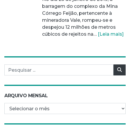
barragem do complexo da Mina
Córrego Feijão, pertencente à
mineradora Vale, rompeu-se e
despejou 12 milhões de metros
cúbicos de rejeitos na…
[Leia mais]
Pesquisar por:
Pes
ARQUIVO MENSAL
Arquivo mensal