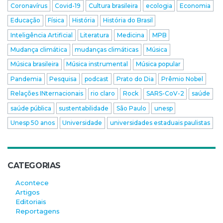
Coronavírus
Covid-19
Cultura brasileira
ecologia
Economia
Educação
Física
História
História do Brasil
Inteligência Artificial
Literatura
Medicina
MPB
Mudança climática
mudanças climáticas
Música
Música brasileira
Música instrumental
Música popular
Pandemia
Pesquisa
podcast
Prato do Dia
Prêmio Nobel
Relações INternacionais
rio claro
Rock
SARS-CoV-2
saúde
saúde pública
sustentabilidade
São Paulo
unesp
Unesp 50 anos
Universidade
universidades estaduais paulistas
CATEGORIAS
Acontece
Artigos
Editoriais
Reportagens