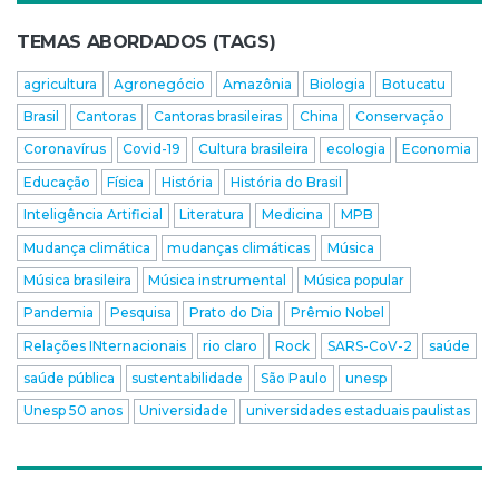
TEMAS ABORDADOS (TAGS)
agricultura
Agronegócio
Amazônia
Biologia
Botucatu
Brasil
Cantoras
Cantoras brasileiras
China
Conservação
Coronavírus
Covid-19
Cultura brasileira
ecologia
Economia
Educação
Física
História
História do Brasil
Inteligência Artificial
Literatura
Medicina
MPB
Mudança climática
mudanças climáticas
Música
Música brasileira
Música instrumental
Música popular
Pandemia
Pesquisa
Prato do Dia
Prêmio Nobel
Relações INternacionais
rio claro
Rock
SARS-CoV-2
saúde
saúde pública
sustentabilidade
São Paulo
unesp
Unesp 50 anos
Universidade
universidades estaduais paulistas