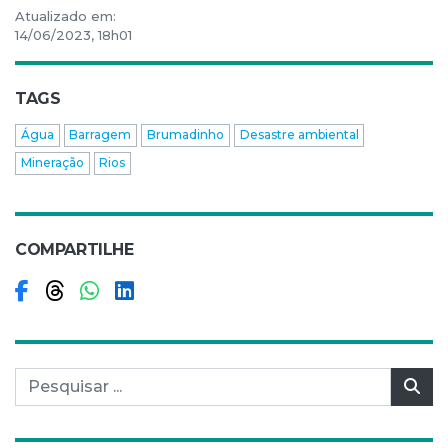
Atualizado em:
14/06/2023, 18h01
TAGS
Água
Barragem
Brumadinho
Desastre ambiental
Mineração
Rios
COMPARTILHE
Compartilhar no Facebook
Compartilhar no Threads
Compartilhar no WhatsApp
Compartilhar no LinkedIn
Pesquisar por:
Pes