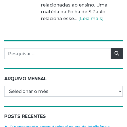
relacionadas ao ensino. Uma
matéria da Folha de S.Paulo
relaciona esse…
[Leia mais]
Pesquisar por:
Pes
ARQUIVO MENSAL
Arquivo mensal
POSTS RECENTES
O pensamento computacional na era da Inteligência