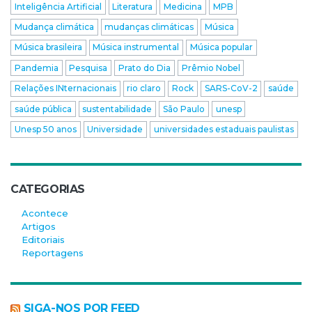
Inteligência Artificial
Literatura
Medicina
MPB
Mudança climática
mudanças climáticas
Música
Música brasileira
Música instrumental
Música popular
Pandemia
Pesquisa
Prato do Dia
Prêmio Nobel
Relações INternacionais
rio claro
Rock
SARS-CoV-2
saúde
saúde pública
sustentabilidade
São Paulo
unesp
Unesp 50 anos
Universidade
universidades estaduais paulistas
CATEGORIAS
Acontece
Artigos
Editoriais
Reportagens
SIGA-NOS POR FEED