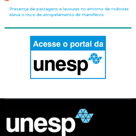
Presença de pastagens e lavouras no entorno de rodovias
eleva o risco de atropelamento de mamíferos