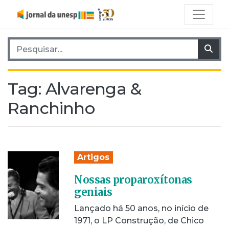
Pesquisar por:
Pes
Tag:
Alvarenga &
Ranchinho
Artigos
Nossas proparoxítonas
geniais
Lançado há 50 anos, no início de
1971, o LP Construção, de Chico