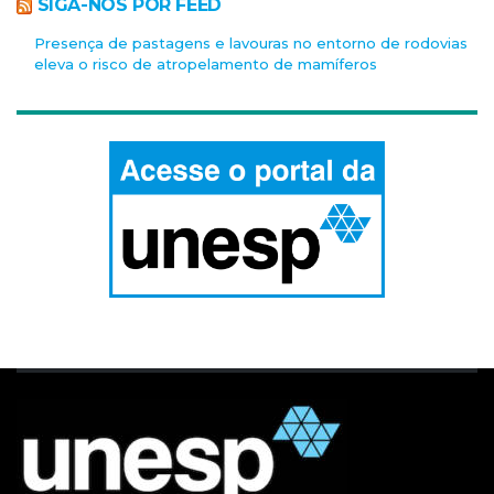
SIGA-NOS POR FEED
Presença de pastagens e lavouras no entorno de rodovias
eleva o risco de atropelamento de mamíferos