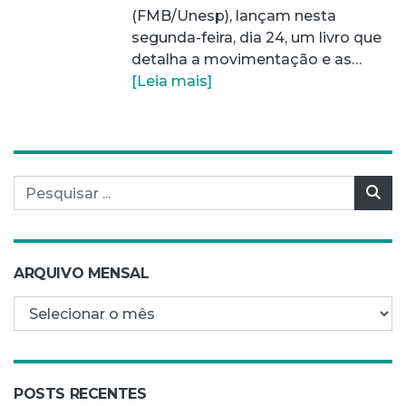
(FMB/Unesp), lançam nesta
segunda-feira, dia 24, um livro que
detalha a movimentação e as…
[Leia mais]
Pesquisar por:
Pes
ARQUIVO MENSAL
Arquivo mensal
POSTS RECENTES