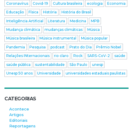
Coronavírus
Covid-19
Cultura brasileira
ecologia
Economia
Educação
Física
História
História do Brasil
Inteligência Artificial
Literatura
Medicina
MPB
Mudança climática
mudanças climáticas
Música
Música brasileira
Música instrumental
Música popular
Pandemia
Pesquisa
podcast
Prato do Dia
Prêmio Nobel
Relações INternacionais
rio claro
Rock
SARS-CoV-2
saúde
saúde pública
sustentabilidade
São Paulo
unesp
Unesp 50 anos
Universidade
universidades estaduais paulistas
CATEGORIAS
Acontece
Artigos
Editoriais
Reportagens