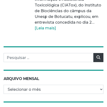
Toxicológica (CIATox), do Instituto
de Biociências do câmpus da
Unesp de Botucatu, explicou, em
entrevista concedida no dia 2…
[Leia mais]
Pesquisar por:
Pes
ARQUIVO MENSAL
Arquivo mensal