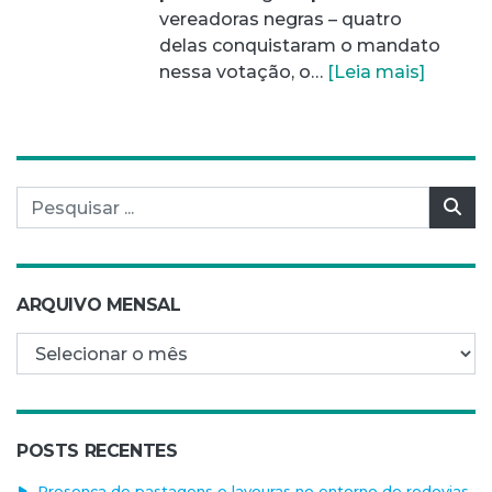
vereadoras negras – quatro
delas conquistaram o mandato
nessa votação, o…
[Leia mais]
Pesquisar por:
Pes
ARQUIVO MENSAL
Arquivo mensal
POSTS RECENTES
Presença de pastagens e lavouras no entorno de rodovias