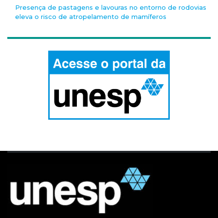
Presença de pastagens e lavouras no entorno de rodovias
eleva o risco de atropelamento de mamíferos