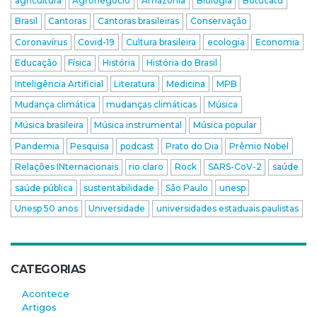
agricultura
Agronegócio
Amazônia
Biologia
Botucatu
Brasil
Cantoras
Cantoras brasileiras
Conservação
Coronavírus
Covid-19
Cultura brasileira
ecologia
Economia
Educação
Física
História
História do Brasil
Inteligência Artificial
Literatura
Medicina
MPB
Mudança climática
mudanças climáticas
Música
Música brasileira
Música instrumental
Música popular
Pandemia
Pesquisa
podcast
Prato do Dia
Prêmio Nobel
Relações INternacionais
rio claro
Rock
SARS-CoV-2
saúde
saúde pública
sustentabilidade
São Paulo
unesp
Unesp 50 anos
Universidade
universidades estaduais paulistas
CATEGORIAS
Acontece
Artigos