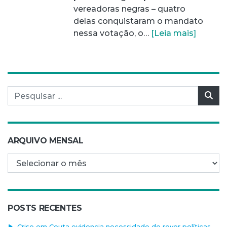
vereadoras negras – quatro
delas conquistaram o mandato
nessa votação, o…
[Leia mais]
Pesquisar por:
Pes
ARQUIVO MENSAL
Arquivo mensal
POSTS RECENTES
Crise em Ceuta evidencia necessidade de rever políticas