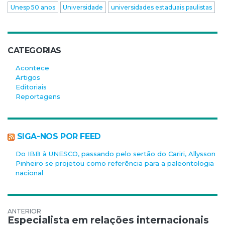
Unesp 50 anos
Universidade
universidades estaduais paulistas
CATEGORIAS
Acontece
Artigos
Editoriais
Reportagens
SIGA-NOS POR FEED
Do IBB à UNESCO, passando pelo sertão do Cariri, Allysson
Pinheiro se projetou como referência para a paleontologia
nacional
Navegação de Post
Especialista em relações internacionais