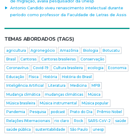
de migração, avalia pesquisador da Unesp
Antonio Candido viveu renascimento intelectual durante
período como professor da Faculdade de Letras de Assis
TEMAS ABORDADOS (TAGS)
agricultura
Agronegócio
Amazônia
Biologia
Botucatu
Brasil
Cantoras
Cantoras brasileiras
Conservação
Coronavírus
Covid-19
Cultura brasileira
ecologia
Economia
Educação
Física
História
História do Brasil
Inteligência Artificial
Literatura
Medicina
MPB
Mudança climática
mudanças climáticas
Música
Música brasileira
Música instrumental
Música popular
Pandemia
Pesquisa
podcast
Prato do Dia
Prêmio Nobel
Relações INternacionais
rio claro
Rock
SARS-CoV-2
saúde
saúde pública
sustentabilidade
São Paulo
unesp