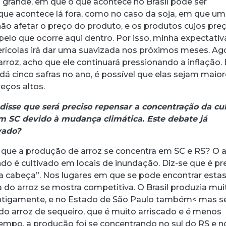
o grande, em que o que acontece no Brasil pode ser
ue acontece lá fora, como no caso da soja, em que u
ão afetar o preço do produto, e os produtos cujos pre
elo que ocorre aqui dentro. Por isso, minha expectativ
erícolas irá dar uma suavizada nos próximos meses. Ago
rroz, acho que ele continuará pressionando a inflação. 
 dá cinco safras no ano, é possível que elas sejam maior
eços altos.
disse que será preciso repensar a concentração da cu
em SC devido à mudança climática. Este debate já
vado?
r que a produção de arroz se concentra em SC e RS? O a
do é cultivado em locais de inundação. Diz-se que é pr
na cabeça”. Nos lugares em que se pode encontrar esta
a do arroz se mostra competitiva. O Brasil produzia mui
antigamente, e no Estado de São Paulo também< mas s
do arroz de sequeiro, que é muito arriscado e é menos
empo, a produção foi se concentrando no sul do RS e n