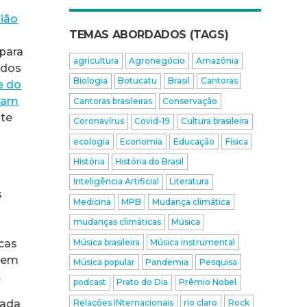
ião
TEMAS ABORDADOS (TAGS)
para
agricultura
Agronegócio
Amazônia
 dos
Biologia
Botucatu
Brasil
Cantoras
e do
izam
Cantoras brasileiras
Conservação
ste
Coronavírus
Covid-19
Cultura brasileira
ecologia
Economia
Educação
Física
História
História do Brasil
Inteligência Artificial
Literatura
s
Medicina
MPB
Mudança climática
mudanças climáticas
Música
Música brasileira
Música instrumental
cas
 tem
Música popular
Pandemia
Pesquisa
.
podcast
Prato do Dia
Prêmio Nobel
Relações INternacionais
rio claro
Rock
nada