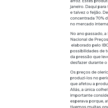
arroz. Estes produ
janeiro. Daqui para
e talvez o feijão. 
concentrada 70% d
no mercado internac
No ano passado, a i
Nacional de Preços
elaborado pelo IBG
possibilidades de 
da pressão que lev
desfazer durante o
Os preços de olerí
produzi-los no per
que afetou a produç
Aliás, a única colh
importante conside
esperava porque, a
tivemos muitas ond