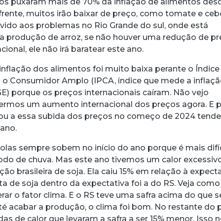
tos puxaram mais de 70% da inflação de alimentos des
 frente, muitos irão baixar de preço, como tomate e ceb
Devido aos problemas no Rio Grande do sul, onde está
a produção de arroz, se não houver uma redução de p
ional, ele não irá baratear este ano.
nflação dos alimentos foi muito baixa perante o Índice
 o Consumidor Amplo (IPCA, índice que mede a inflaç
E) porque os preços internacionais caíram. Não vejo
termos um aumento internacional dos preços agora. E 
ou a essa subida dos preços no começo de 2024 tende
 ano.
colas sempre sobem no início do ano porque é mais difíc
íodo de chuva. Mas este ano tivemos um calor excessiv
ão brasileira de soja. Ela caiu 15% em relação à expecta
eita de soja dentro da expectativa foi a do RS. Veja como
rar o fator clima. E o RS teve uma safra acima do que s
té acabar a produção, o clima foi bom. No restante do 
as de calor que levaram a safra a ser 15% menor. Isso 