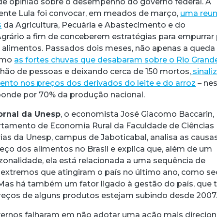
de opinião sobre o desempenho do governo federal. A
ente Lula foi convocar, em meados de março,
uma reun
s
da Agricultura, Pecuária e Abastecimento e do
rário a fim de conceberem estratégias para empurrar 
s alimentos. Passados dois meses, não apenas a queda
como
as fortes chuvas que desabaram sobre o Rio Grand
ilhão de pessoas e deixando cerca de 150 mortos,
sinal
acebook
 Threads
 no WhatsApp
ar no LinkedIn
nto nos preços dos derivados do leite e do arroz
– ne
ponde por 70% da produção nacional.
ornal da Unesp
, o economista José Giacomo Baccarin,
rtamento de Economia Rural da Faculdade de Ciências
rias da Unesp, campus de Jaboticabal, analisa as causa
reço dos alimentos no Brasil e explica que, além de um
nalidade, ela está relacionada a uma sequência de
 extremos que atingiram o país no último ano, como se
 Mas há também um fator ligado à gestão do país, que
reços de alguns produtos estejam subindo desde 2007
vernos falharam em não adotar uma ação mais direcio