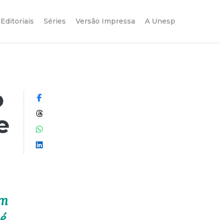
Editoriais
Séries
Versão Impressa
A Unesp
o
Compartilhar no Facebook
Compartilhar no Threads
e
Compartilhar no WhatsApp
Compartilhar no LinkedIn
em
sé