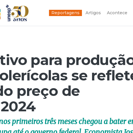
Reportagens
Artigos
Acontece
ntivo para produçã
olerícolas se reflet
do preço de
 2024
nos primeiros três meses chegou a bater 
upa até o governo federal. Economista Jo